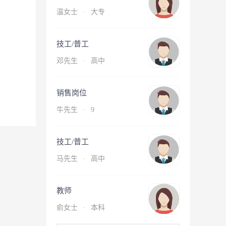
温女士
·
大专
技工/普工
邓先生
·
高中
销售岗位
牛先生
·
9
技工/普工
马先生
·
高中
教师
俞女士
·
本科