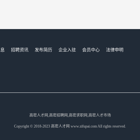
信息
招聘资讯
发布简历
企业入驻
会员中心
法律申明
们
高密人才网,高密招聘网,高密求职网,高密人才市场
Copyright © 2018-2023 高密人才网 www.zifupai.com All rights reserved.